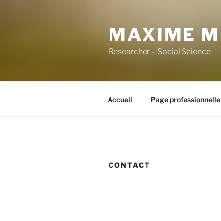
Aller
au
MAXIME M
contenu
principal
Researcher – Social Science
Accueil
Page professionnelle
CONTACT